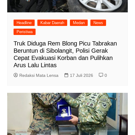
Headline
Kabar Daerah
Medan
News
Peristiwa
Truk Diduga Rem Blong Picu Tabrakan
Beruntun di Sibolangit, Polisi Gerak
Cepat Evakuasi Korban dan Pulihkan
Arus Lalu Lintas
Redaksi Mata Lensa
17 Juli 2026
0