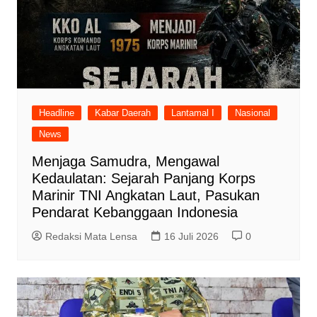
Headline
Kabar Daerah
Lantamal I
Nasional
News
Menjaga Samudra, Mengawal
Kedaulatan: Sejarah Panjang Korps
Marinir TNI Angkatan Laut, Pasukan
Pendarat Kebanggaan Indonesia
Redaksi Mata Lensa
16 Juli 2026
0