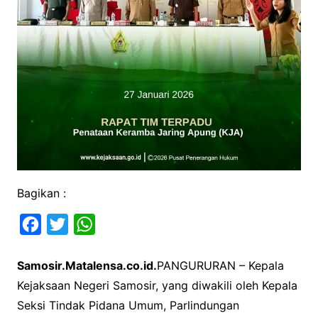
Bagikan :
F
T
W
a
w
h
Samosir.Matalensa.co.id.
PANGURURAN – Kepala
c
i
a
Kejaksaan Negeri Samosir, yang diwakili oleh Kepala
e
t
t
Seksi Tindak Pidana Umum, Parlindungan
b
t
s