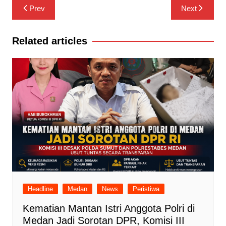
Navigasi
Prev
Next
pos
Related articles
Headline
Medan
News
Peristiwa
Kematian Mantan Istri Anggota Polri di
Medan Jadi Sorotan DPR, Komisi III