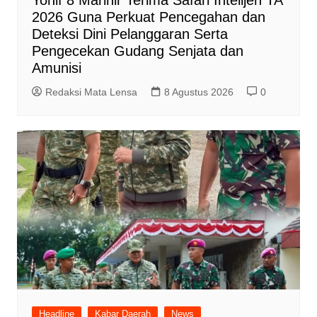
Yonif 8 Marinir Terima Safari Intelijen TA
2026 Guna Perkuat Pencegahan dan
Deteksi Dini Pelanggaran Serta
Pengecekan Gudang Senjata dan
Amunisi
Redaksi Mata Lensa
8 Agustus 2026
0
Headline
Kabar Daerah
News