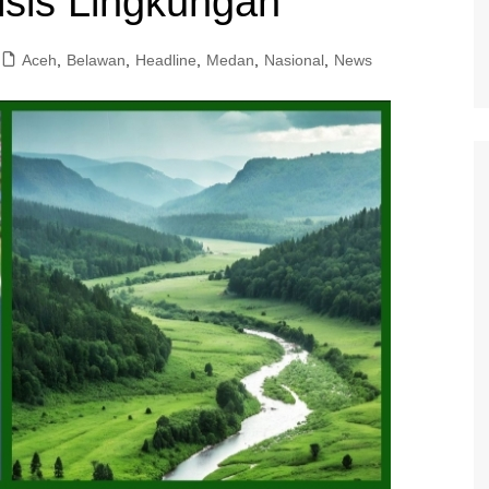
isis Lingkungan
Aceh
,
Belawan
,
Headline
,
Medan
,
Nasional
,
News