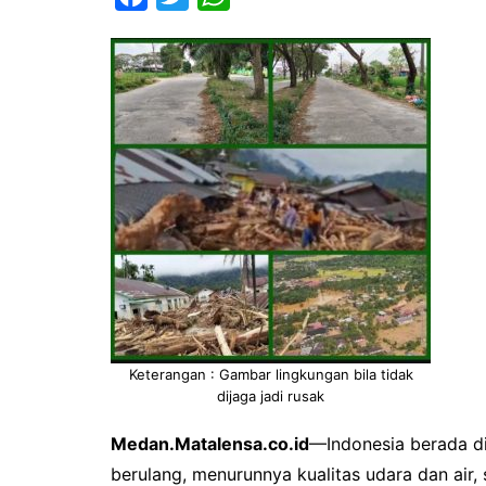
a
w
h
c
i
a
e
t
t
b
t
s
o
e
A
o
r
p
k
p
Keterangan : Gambar lingkungan bila tidak
dijaga jadi rusak
Medan.Matalensa.co.id
—Indonesia berada di t
berulang, menurunnya kualitas udara dan air