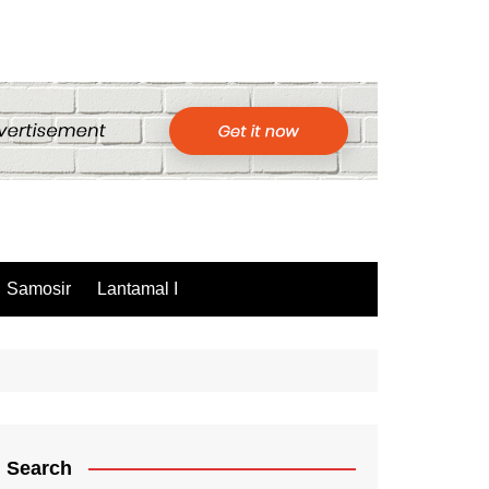
Samosir
Lantamal I
Search