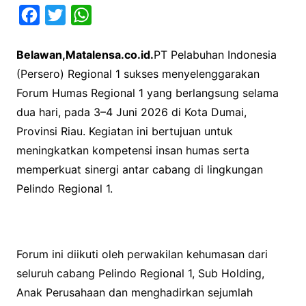
F
T
W
a
w
h
Belawan,Matalensa.co.id.
PT Pelabuhan Indonesia
c
i
a
(Persero) Regional 1 sukses menyelenggarakan
e
t
t
Forum Humas Regional 1 yang berlangsung selama
b
t
s
dua hari, pada 3–4 Juni 2026 di Kota Dumai,
o
e
A
Provinsi Riau. Kegiatan ini bertujuan untuk
o
r
p
meningkatkan kompetensi insan humas serta
k
p
memperkuat sinergi antar cabang di lingkungan
Pelindo Regional 1.
Forum ini diikuti oleh perwakilan kehumasan dari
seluruh cabang Pelindo Regional 1, Sub Holding,
Anak Perusahaan dan menghadirkan sejumlah