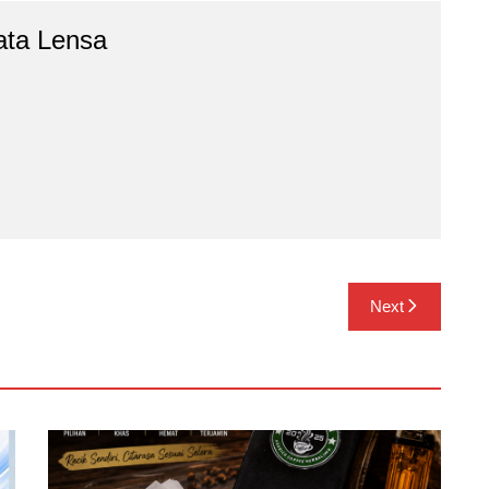
ata Lensa
Next