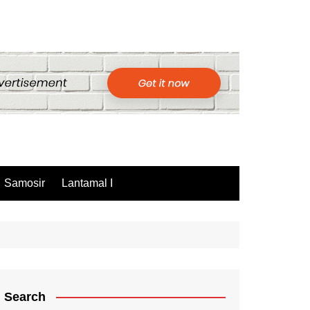
Samosir
Lantamal I
Search