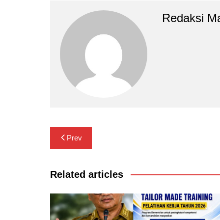
Redaksi M
Navigasi
Prev
pos
Related articles