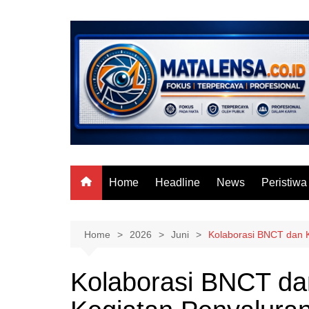
Skip
to
content
Home
Headline
News
Peristiwa
Home
2026
Juni
Kolaborasi BNCT dan K
Kolaborasi BNCT da