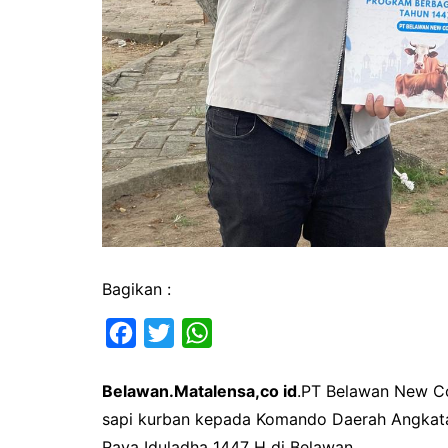
Bagikan :
F
T
W
a
w
h
Belawan.Matalensa,co id
.PT Belawan New Co
c
i
a
sapi kurban kepada Komando Daerah Angkatan
e
t
t
Raya Iduladha 1447 H di Belawan.