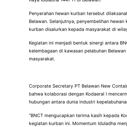
b
t
s
o
e
A
Penyerahan hewan kurban tersebut dilaksana
o
r
p
Belawan. Selanjutnya, penyembelihan hewan 
k
p
kurban disalurkan kepada masyarakat di wila
Kegiatan ini menjadi bentuk sinergi antara 
kelembagaan di kawasan pelabuhan Belawan s
masyarakat.
Corporate Secretary PT Belawan New Containe
bahwa kolaborasi dengan Kodaeral I mence
hubungan antara dunia industri kepelabuhana
“BNCT mengucapkan terima kasih kepada Koda
kegiatan kurban ini. Momentum Iduladha menja