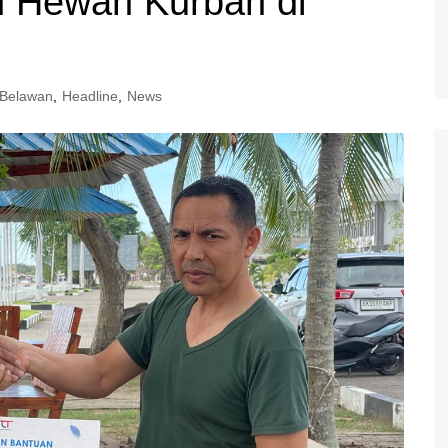
n Hewan Kurban di
Belawan
,
Headline
,
News