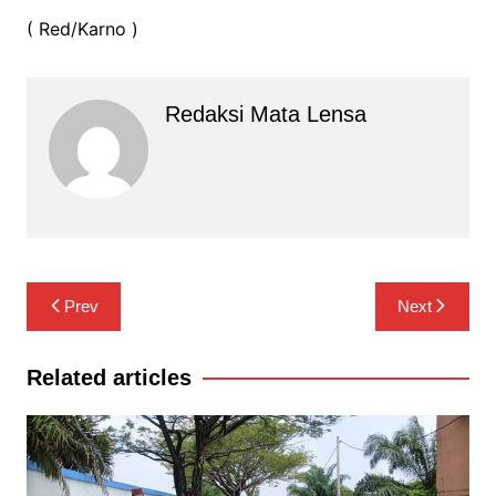
( Red/Karno )
Redaksi Mata Lensa
Navigasi
Prev
Next
pos
Related articles