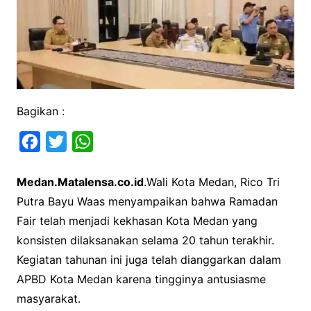
Bagikan :
F
T
W
a
w
h
Medan.Matalensa.co.id
.Wali Kota Medan, Rico Tri
c
i
a
Putra Bayu Waas menyampaikan bahwa Ramadan
e
t
t
Fair telah menjadi kekhasan Kota Medan yang
b
t
s
konsisten dilaksanakan selama 20 tahun terakhir.
o
e
A
Kegiatan tahunan ini juga telah dianggarkan dalam
o
r
p
APBD Kota Medan karena tingginya antusiasme
k
p
masyarakat.