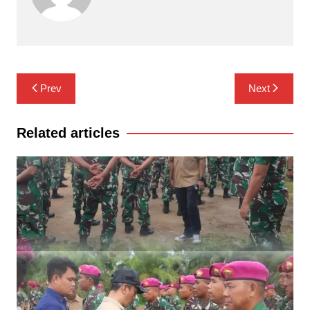
Navigasi
Prev
Next
pos
Related articles