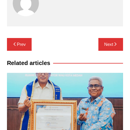
Navigasi
Prev
Next
pos
Related articles