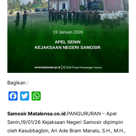
Bagikan :
F
T
W
a
w
h
Samosir.Matalensa.co.id.
PANGURURAN – Apel
c
i
a
Senin,19/01/26 Kejaksaan Negeri Samosir dipimpin
e
t
t
oleh Kasubbagbin, Ari Ade Bram Manalu, S.H., M.H.,
b
t
s