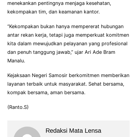
menekankan pentingnya menjaga kesehatan,
o
e
A
kekompakan tim, dan keamanan kantor.
o
r
p
k
p
“Kekompakan bukan hanya mempererat hubungan
antar rekan kerja, tetapi juga memperkuat komitmen
kita dalam mewujudkan pelayanan yang profesional
dan penuh tanggung jawab,” ujar Ari Ade Bram
Manalu.
Kejaksaan Negeri Samosir berkomitmen memberikan
layanan terbaik untuk masyarakat. Sehat bersama,
kompak bersama, aman bersama.
(Ranto.S)
Redaksi Mata Lensa