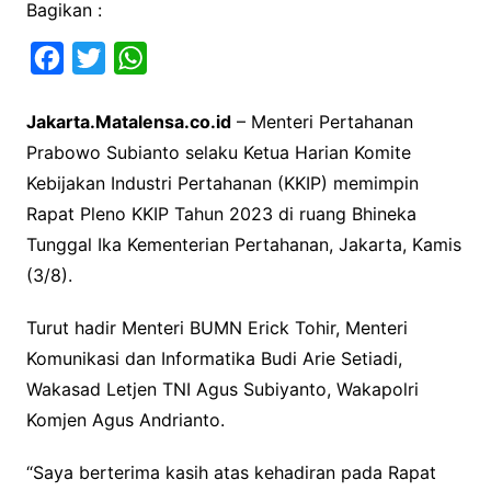
Bagikan :
F
T
W
a
w
h
Jakarta.Matalensa.co.id
– Menteri Pertahanan
c
i
a
Prabowo Subianto selaku Ketua Harian Komite
e
t
t
Kebijakan Industri Pertahanan (KKIP) memimpin
b
t
s
Rapat Pleno KKIP Tahun 2023 di ruang Bhineka
o
e
A
Tunggal Ika Kementerian Pertahanan, Jakarta, Kamis
o
r
p
(3/8).
k
p
Turut hadir Menteri BUMN Erick Tohir, Menteri
Komunikasi dan Informatika Budi Arie Setiadi,
Wakasad Letjen TNI Agus Subiyanto, Wakapolri
Komjen Agus Andrianto.
“Saya berterima kasih atas kehadiran pada Rapat