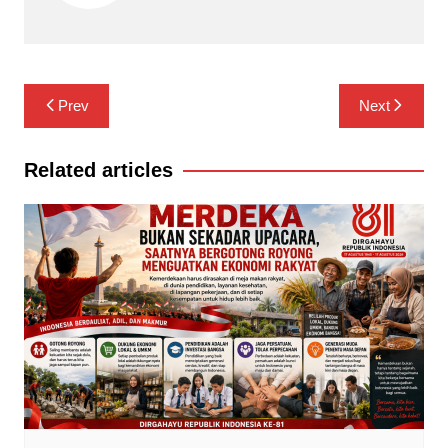
Navigasi
Prev
Next
pos
Related articles