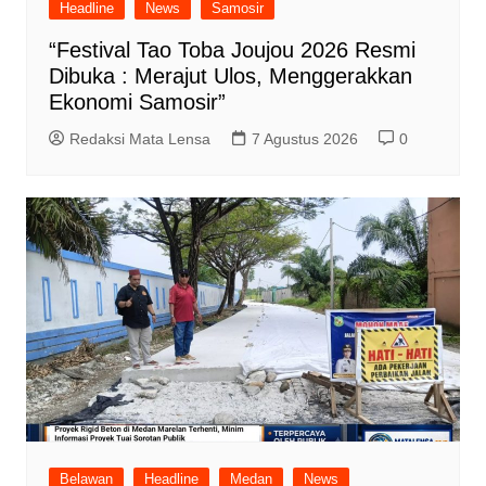
Headline
News
Samosir
“Festival Tao Toba Joujou 2026 Resmi
Dibuka : Merajut Ulos, Menggerakkan
Ekonomi Samosir”
Redaksi Mata Lensa
7 Agustus 2026
0
Belawan
Headline
Medan
News