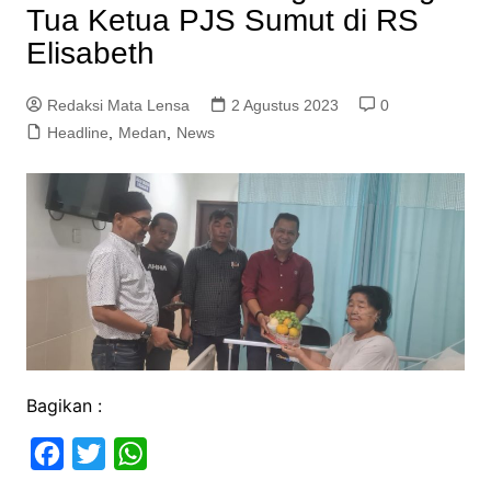
Tua Ketua PJS Sumut di RS
Elisabeth
Redaksi Mata Lensa
2 Agustus 2023
0
Headline
,
Medan
,
News
Bagikan :
F
T
W
a
w
h