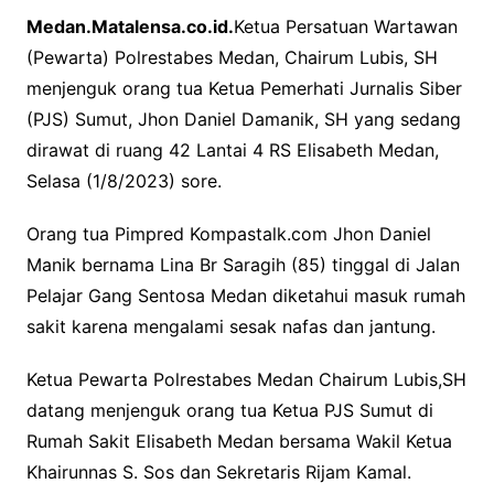
Medan.Matalensa.co.id.
Ketua Persatuan Wartawan
c
i
a
(Pewarta) Polrestabes Medan, Chairum Lubis, SH
e
t
t
menjenguk orang tua Ketua Pemerhati Jurnalis Siber
b
t
s
(PJS) Sumut, Jhon Daniel Damanik, SH yang sedang
o
e
A
dirawat di ruang 42 Lantai 4 RS Elisabeth Medan,
o
r
p
Selasa (1/8/2023) sore.
k
p
Orang tua Pimpred Kompastalk.com Jhon Daniel
Manik bernama Lina Br Saragih (85) tinggal di Jalan
Pelajar Gang Sentosa Medan diketahui masuk rumah
sakit karena mengalami sesak nafas dan jantung.
Ketua Pewarta Polrestabes Medan Chairum Lubis,SH
datang menjenguk orang tua Ketua PJS Sumut di
Rumah Sakit Elisabeth Medan bersama Wakil Ketua
Khairunnas S. Sos dan Sekretaris Rijam Kamal.