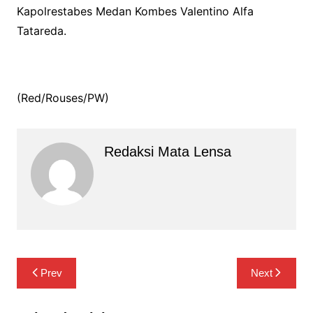
Kapolrestabes Medan Kombes Valentino Alfa
Tatareda.
(Red/Rouses/PW)
Redaksi Mata Lensa
Navigasi
Prev
Next
pos