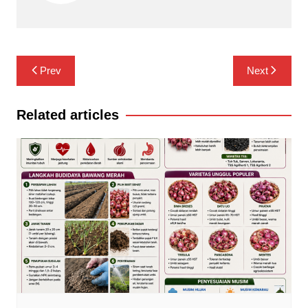
Navigasi
Prev
Next
pos
Related articles