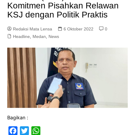
Komitmen Pisahkan Relawan
KSJ dengan Politik Praktis
Redaksi Mata Lensa
6 Oktober 2022
0
Headline
,
Medan
,
News
Bagikan :
F
T
W