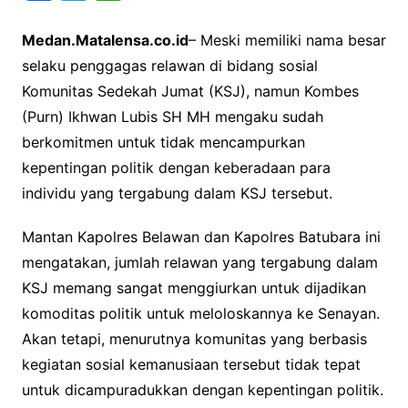
a
w
h
Medan.Matalensa.co.id
– Meski memiliki nama besar
c
i
a
selaku penggagas relawan di bidang sosial
e
t
t
Komunitas Sedekah Jumat (KSJ), namun Kombes
b
t
s
(Purn) Ikhwan Lubis SH MH mengaku sudah
o
e
A
berkomitmen untuk tidak mencampurkan
o
r
p
kepentingan politik dengan keberadaan para
k
p
individu yang tergabung dalam KSJ tersebut.
Mantan Kapolres Belawan dan Kapolres Batubara ini
mengatakan, jumlah relawan yang tergabung dalam
KSJ memang sangat menggiurkan untuk dijadikan
komoditas politik untuk meloloskannya ke Senayan.
Akan tetapi, menurutnya komunitas yang berbasis
kegiatan sosial kemanusiaan tersebut tidak tepat
untuk dicampuradukkan dengan kepentingan politik.