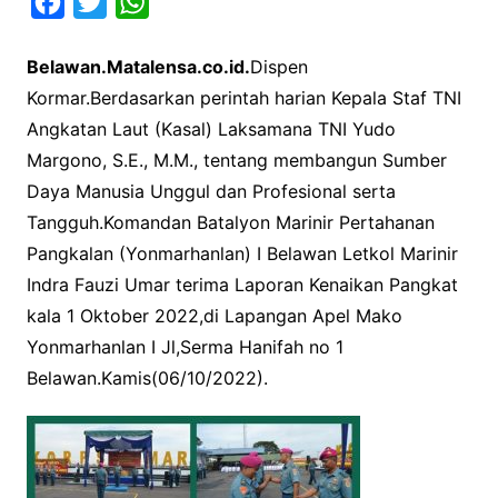
F
T
W
a
w
h
Belawan.Matalensa.co.id.
Dispen
c
i
a
Kormar.Berdasarkan perintah harian Kepala Staf TNI
e
t
t
Angkatan Laut (Kasal) Laksamana TNI Yudo
b
t
s
Margono, S.E., M.M., tentang membangun Sumber
o
e
A
Daya Manusia Unggul dan Profesional serta
o
r
p
Tangguh.Komandan Batalyon Marinir Pertahanan
k
p
Pangkalan (Yonmarhanlan) I Belawan Letkol Marinir
Indra Fauzi Umar terima Laporan Kenaikan Pangkat
kala 1 Oktober 2022,di Lapangan Apel Mako
Yonmarhanlan I Jl,Serma Hanifah no 1
Belawan.Kamis(06/10/2022).