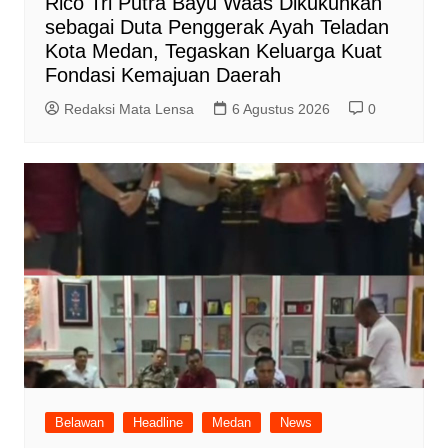
Rico Tri Putra Bayu Waas Dikukuhkan
sebagai Duta Penggerak Ayah Teladan
Kota Medan, Tegaskan Keluarga Kuat
Fondasi Kemajuan Daerah
Redaksi Mata Lensa
6 Agustus 2026
0
Belawan
Headline
Medan
News