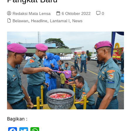
Redaksi Mata Lensa
6 Oktober 2022
0
Belawan
,
Headline
,
Lantamal I
,
News
Bagikan :