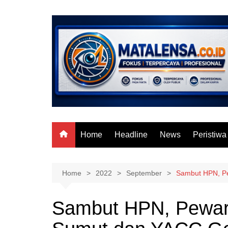
Skip
to
content
Home
Headline
News
Peristiwa
Home
2022
September
Sambut HPN, P
Sambut HPN, Pewar