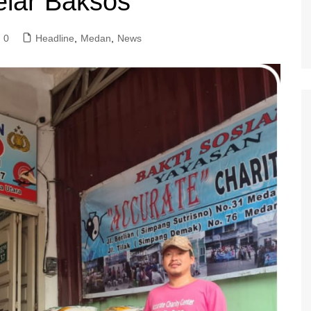
lar Baksos
0
Headline
,
Medan
,
News