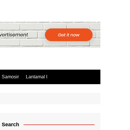
Samosir
Lantamal I
Search