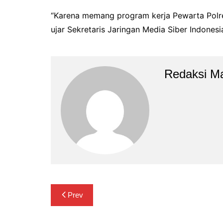
“Karena memang program kerja Pewarta Polres
ujar Sekretaris Jaringan Media Siber Indones
Redaksi M
Navigasi
Prev
pos