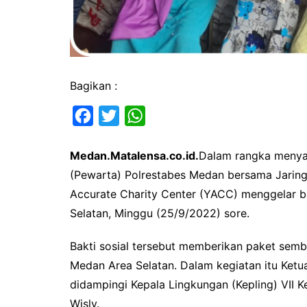
Bagikan :
F
T
W
a
w
h
Medan.Matalensa.co.id.
Dalam rangka menya
c
i
a
(Pewarta) Polrestabes Medan bersama Jaring
e
t
t
Accurate Charity Center (YACC) menggelar ba
b
t
s
Selatan, Minggu (25/9/2022) sore.
o
e
A
o
r
p
Bakti sosial tersebut memberikan paket sem
k
p
Medan Area Selatan. Dalam kegiatan itu Ket
didampingi Kepala Lingkungan (Kepling) VII 
Wisly.