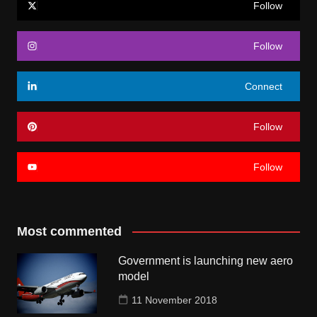
Follow
Follow
Connect
Follow
Follow
Most commented
Government is launching new aero
model
11 November 2018