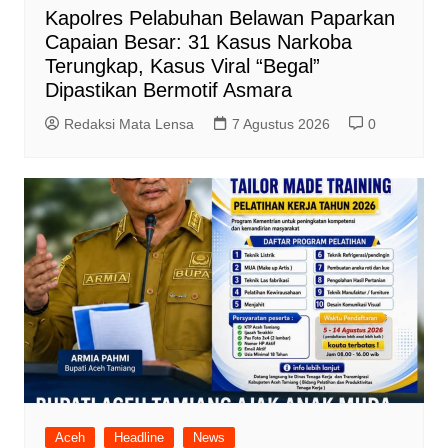
Kapolres Pelabuhan Belawan Paparkan
Capaian Besar: 31 Kasus Narkoba
Terungkap, Kasus Viral “Begal”
Dipastikan Bermotif Asmara
Redaksi Mata Lensa
7 Agustus 2026
0
Aceh
Headline
News