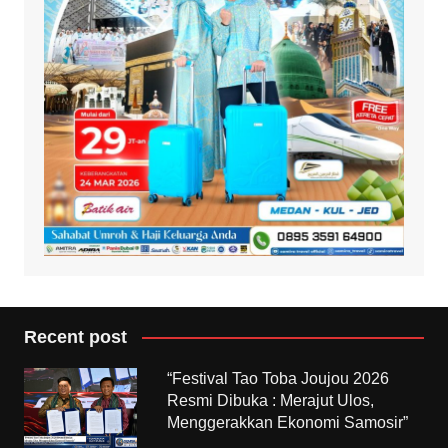
Recent post
“Festival Tao Toba Joujou 2026
Resmi Dibuka : Merajut Ulos,
Menggerakkan Ekonomi Samosir”