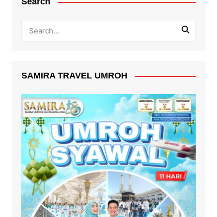
Search
SAMIRA TRAVEL UMROH