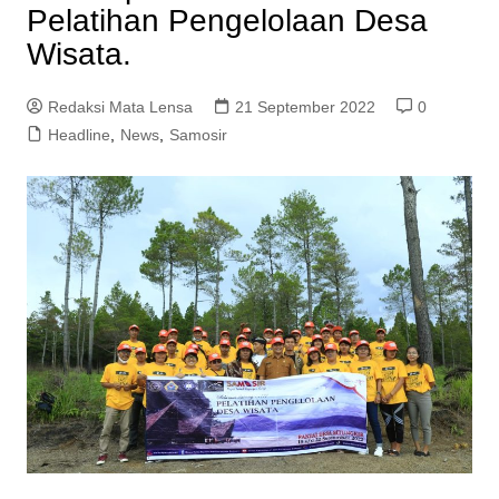
Pelatihan Pengelolaan Desa
Wisata.
Redaksi Mata Lensa
21 September 2022
0
Headline
,
News
,
Samosir