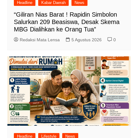
Headline
Kabar Daerah
News
“Giliran Nias Barat ! Rapidin Simbolon
Salurkan 209 Beasiswa, Desak Skema
MBG Dialihkan ke Orang Tua”
Redaksi Mata Lensa
5 Agustus 2026
0
Headline
Lifestyle
News