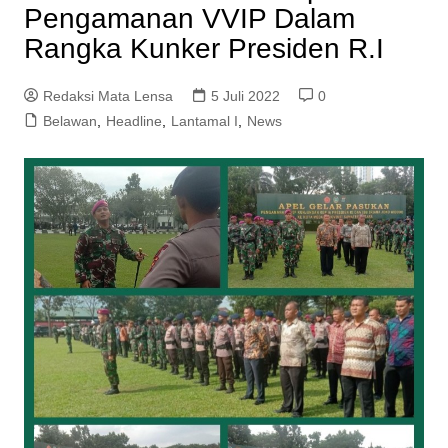
Pengamanan VVIP Dalam
Rangka Kunker Presiden R.I
Redaksi Mata Lensa
5 Juli 2022
0
Belawan
,
Headline
,
Lantamal I
,
News