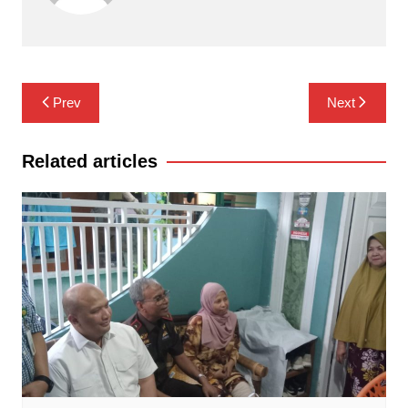
Navigasi
Prev
Next
pos
Related articles