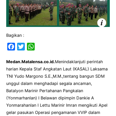
Bagikan :
F
T
W
a
w
h
Medan.Matalensa.co.id.
Menindaklanjuti perintah
c
i
a
harian Kepala Staf Angkatan Laut (KASAL) Laksama
e
t
t
TNI Yudo Margono S.E.,M.M.,tentang bangun SDM
b
t
s
unggul dalam menghadapi segala ancaman,
o
e
A
Batalyon Marinir Pertahanan Pangkalan
o
r
p
(Yonmarhanlan) I Belawan dipimpin Dankie A
k
p
Yonmarahanlan I Lettu Marinir Imran mengikuti Apel
gelar pasukan Operasi pengamanan VVIP dalam