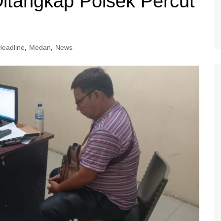
itangkap Polsek Percut
Headline
,
Medan
,
News