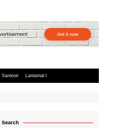
Samosir
Lantamal I
Search