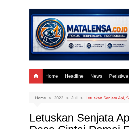
Skip
to
content
Home
Headline
News
Peristiwa
Home
2022
Juli
Letuskan Senjata Api, 
Letuskan Senjata A