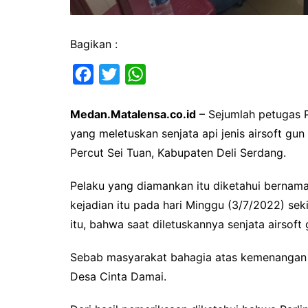
Bagikan :
F
T
W
a
w
h
Medan.Matalensa.co.id
– Sejumlah petugas 
c
i
a
yang meletuskan senjata api jenis airsoft gu
e
t
t
Percut Sei Tuan, Kabupaten Deli Serdang.
b
t
s
o
e
A
Pelaku yang diamankan itu diketahui bernama 
o
r
p
kejadian itu pada hari Minggu (3/7/2022) se
k
p
itu, bahwa saat diletuskannya senjata airsoft
Sebab masyarakat bahagia atas kemenangan Ib
Desa Cinta Damai.