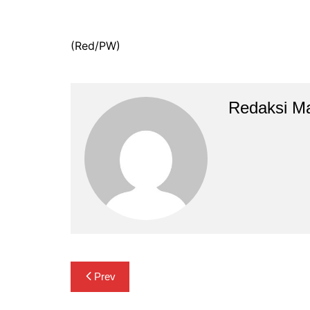
(Red/PW)
Redaksi M
Navigasi
Prev
pos