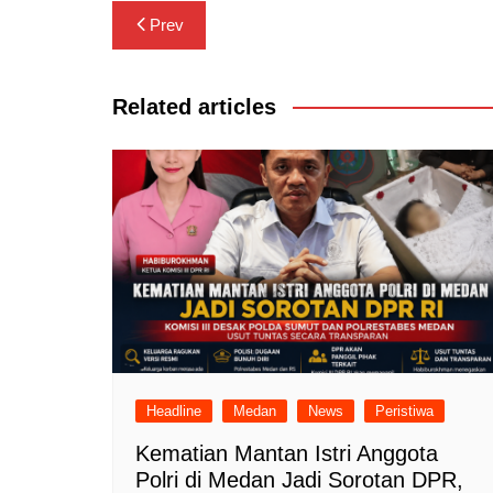
Navigasi
Prev
pos
Related articles
Headline
Medan
News
Peristiwa
Kematian Mantan Istri Anggota
Polri di Medan Jadi Sorotan DPR,