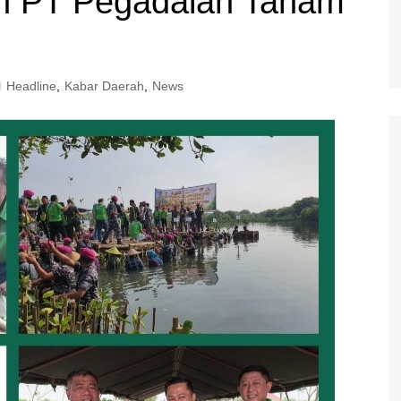
n PT Pegadaian Tanam
Headline
,
Kabar Daerah
,
News