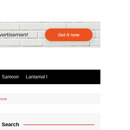
Samosir
Lantamal I
rove
Search