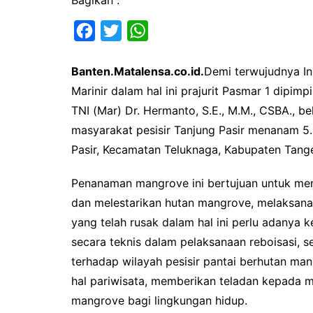
F
T
W
a
w
h
Banten.Matalensa.co.id.
Demi terwujudnya In
c
i
a
Marinir dalam hal ini prajurit Pasmar 1 dipi
e
t
t
TNI (Mar) Dr. Hermanto, S.E., M.M., CSBA., 
b
t
s
masyarakat pesisir Tanjung Pasir menanam 5
o
e
A
Pasir, Kecamatan Teluknaga, Kabupaten Tange
o
r
p
k
p
Penanaman mangrove ini bertujuan untuk men
dan melestarikan hutan mangrove, melaksan
yang telah rusak dalam hal ini perlu adanya 
secara teknis dalam pelaksanaan reboisasi, se
terhadap wilayah pesisir pantai berhutan ma
hal pariwisata, memberikan teladan kepada m
mangrove bagi lingkungan hidup.