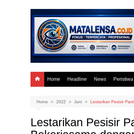
Skip
to
content
Home
Headline
News
Peristiwa
Home
2022
Juni
Lestarikan Pesisir P
Lestarikan Pesisir 