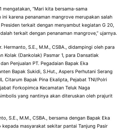
1 mengatakan, “Mari kita bersama-sama
n ini karena penanaman mangrove merupakan salah
 Presiden terkait dengan menyambut kegiatan G 20,
adalah terkait dengan penanaman mangrove,” ujarnya.
r. Hermanto, S.E., M.M., CSBA., didampingi oleh para
n Kolak (Dankolak) Pasmar 1, para Dansatlak
si dan Penjualan PT. Pegadaian Bapak Eka
anten Bapak Sukidi, S.Hut., Aspers Perhutani Serang
 Citarum Bapak Pina Ekalipta, Pejabat TNI/Polri
ejabat Forkopimca Kecamatan Teluk Naga
bolis yang nantinya akan diteruskan oleh prajurit
anto, S.E., M.M., CSBA., bersama dengan Bapak Eka
kepada masyarakat sekitar pantai Tanjung Pasir