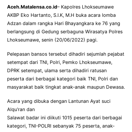
Aceh.Matalensa.co.id
– Kapolres Lhokseumawe
c
i
a
AKBP Eko Hartanto, S.I.K, M.H buka acara lomba
e
t
t
Adzan dalam rangka Hari Bhayangkara ke 76 yang
b
t
s
berlangsung di Gedung serbaguna Wirasatya Polres
o
e
A
Lhokseumawe, senin (20/06/2022) pagi.
o
r
p
k
p
Pelepasan bansos tersebut dihadiri sejumlah pejabat
setempat dari TNI, Polri, Pemko Lhokseumawe,
DPRK setempat, ulama serta dihadiri ratusan
peserta dari berbagai kategori baik TNI, Polri dan
masyarakat baik tingkat anak-anak maupun Dewasa.
Acara yang dibuka dengan Lantunan Ayat suci
Alqu’ran dan
Salawat badar ini diikuti 1015 peserta dari berbagai
kategori, TNI-POLRI sebanyak 75 peserta, anak-