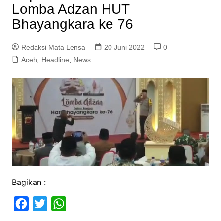
Lomba Adzan HUT
Bhayangkara ke 76
Redaksi Mata Lensa
20 Juni 2022
0
Aceh
,
Headline
,
News
Bagikan :
F
T
W
a
w
h