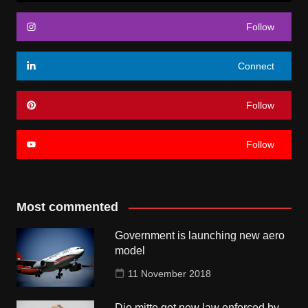
Follow
Connect
Follow
Follow
Most commented
Government is launching new aero
model
11 November 2018
Die mitte got new law enforced by