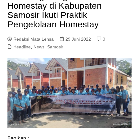
Homestay di Kabupaten
Samosir Ikuti Praktik
Pengelolaan Homestay
Redaksi Mata Lensa
29 Juni 2022
0
Headline
,
News
,
Samosir
Bagikan :