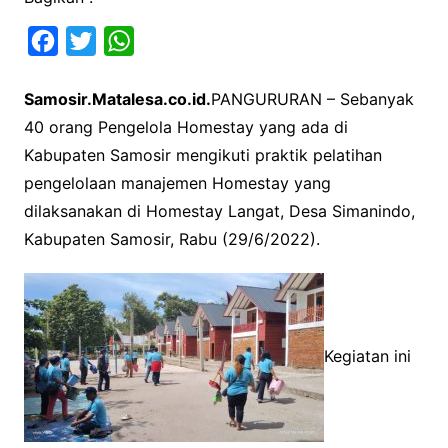
F
T
W
a
w
h
Samosir.Matalesa.co.id.
PANGURURAN – Sebanyak
c
i
a
40 orang Pengelola Homestay yang ada di
e
t
t
Kabupaten Samosir mengikuti praktik pelatihan
b
t
s
pengelolaan manajemen Homestay yang
o
e
A
dilaksanakan di Homestay Langat, Desa Simanindo,
o
r
p
Kabupaten Samosir, Rabu (29/6/2022).
k
p
Kegiatan ini