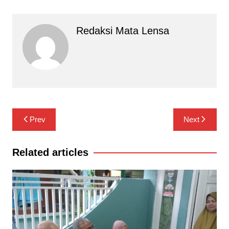
Redaksi Mata Lensa
Navigasi
Prev
Next
pos
Related articles