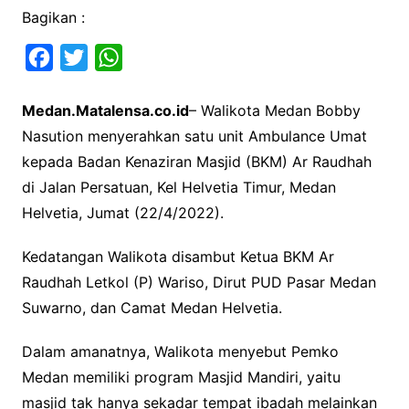
Bagikan :
F
T
W
a
w
h
Medan.Matalensa.co.id
– Walikota Medan Bobby
c
i
a
Nasution menyerahkan satu unit Ambulance Umat
e
t
t
kepada Badan Kenaziran Masjid (BKM) Ar Raudhah
b
t
s
di Jalan Persatuan, Kel Helvetia Timur, Medan
o
e
A
Helvetia, Jumat (22/4/2022).
o
r
p
k
p
Kedatangan Walikota disambut Ketua BKM Ar
Raudhah Letkol (P) Wariso, Dirut PUD Pasar Medan
Suwarno, dan Camat Medan Helvetia.
Dalam amanatnya, Walikota menyebut Pemko
Medan memiliki program Masjid Mandiri, yaitu
masjid tak hanya sekadar tempat ibadah melainkan