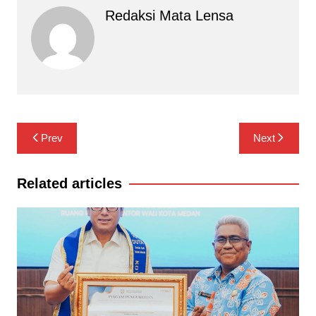
Redaksi Mata Lensa
Navigasi
Prev
Next
pos
Related articles