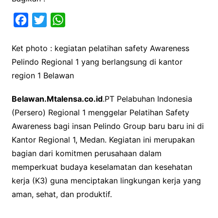
F
T
W
a
w
h
Ket photo : kegiatan pelatihan safety Awareness
c
i
a
Pelindo Regional 1 yang berlangsung di kantor
e
t
t
region 1 Belawan
b
t
s
o
e
A
Belawan.Mtalensa.co.id
.PT Pelabuhan Indonesia
o
r
p
(Persero) Regional 1 menggelar Pelatihan Safety
k
p
Awareness bagi insan Pelindo Group baru baru ini di
Kantor Regional 1, Medan. Kegiatan ini merupakan
bagian dari komitmen perusahaan dalam
memperkuat budaya keselamatan dan kesehatan
kerja (K3) guna menciptakan lingkungan kerja yang
aman, sehat, dan produktif.