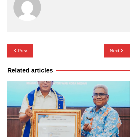
Navigasi
Prev
Next
pos
Related articles