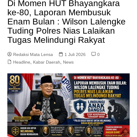
Di Momen HUT Bhayangkara
ke-80, Laporan Membusuk
Enam Bulan : Wilson Lalengke
Tuding Polres Nias Lalaikan
Tugas Melindungi Rakyat
Redaksi Mata Lensa
1 Juli 2026
0
Headline
,
Kabar Daerah
,
News