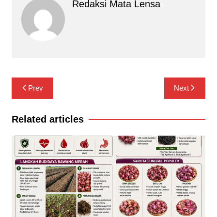
Redaksi Mata Lensa
Navigasi
Prev
Next
pos
Related articles