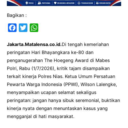
Bagikan :
F
T
W
a
w
h
Jakarta.Matalensa.co.id.
Di tengah kemeriahan
c
i
a
peringatan Hari Bhayangkara ke-80 dan
e
t
t
penganugerahan The Hoegeng Award di Mabes
b
t
s
Polri, Rabu (1/7/2026), kritik tajam disampaikan
o
e
A
terkait kinerja Polres Nias. Ketua Umum Persatuan
o
r
p
Pewarta Warga Indonesia (PPWI), Wilson Lalengke,
k
p
menyampaikan ucapan selamat sekaligus
peringatan: jangan hanya sibuk seremonial, buktikan
kinerja nyata dengan menuntaskan kasus yang
mengganjal di hati masyarakat.