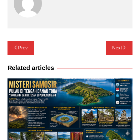
Navigasi
Prev
Next
pos
Related articles