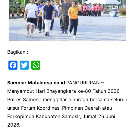
Bagikan :
F
T
W
a
w
h
Samosir.Matalensa.co.id
PANGURURAN –
c
i
a
Menyambut Hari Bhayangkara ke-80 Tahun 2026,
e
t
t
Polres Samosir menggelar olahraga bersama seluruh
b
t
s
unsur Forum Koordinasi Pimpinan Daerah atau
o
e
A
Forkopimda Kabupaten Samosir, Jumat 26 Juni
o
r
p
2026.
k
p