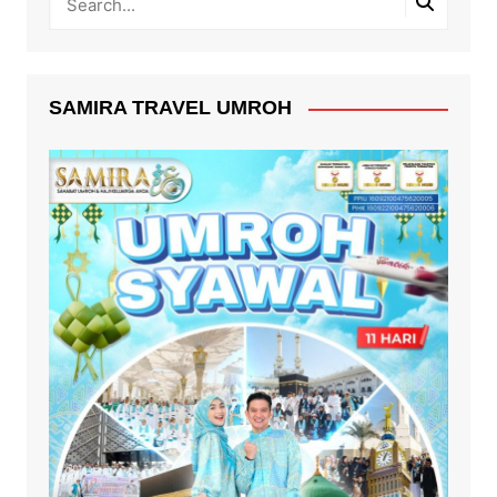
SAMIRA TRAVEL UMROH