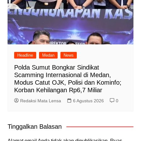
Headline
Medan
News
Polda Sumut Bongkar Sindikat
Scamming Internasional di Medan,
Modus Catut OJK, Polisi dan Kominfo;
Korban Kehilangan Rp6,7 Miliar
Redaksi Mata Lensa
6 Agustus 2026
0
Tinggalkan Balasan
Alamat email Anda tidak akan dipublikasikan.
Ruas