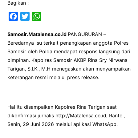
Bagikan :
F
T
W
a
w
h
Samosir.Matalensa.co.id
PANGURURAN –
c
i
a
Beredarnya isu terkait penangkapan anggota Polres
e
t
t
Samosir oleh Polda mendapat respons langsung dari
b
t
s
pimpinan. Kapolres Samosir AKBP Rina Sry Nirwana
o
e
A
Tarigan, S.I.K., M.H menegaskan akan menyampaikan
o
r
p
keterangan resmi melalui press release.
k
p
Hal itu disampaikan Kapolres Rina Tarigan saat
dikonfirmasi jurnalis http://Matalensa.co.id, Ranto ,
Senin, 29 Juni 2026 melalui aplikasi WhatsApp.