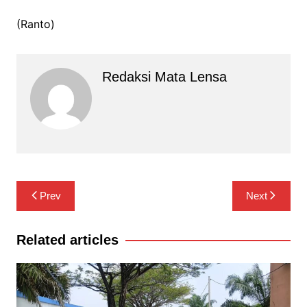
(Ranto)
Redaksi Mata Lensa
Navigasi
Prev
Next
pos
Related articles