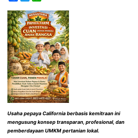
a
w
h
c
i
a
e
t
t
b
t
s
o
e
A
o
r
p
k
p
Usaha pepaya California berbasis kemitraan ini
mengusung konsep transparan, profesional, dan
pemberdayaan UMKM pertanian lokal.