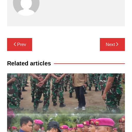
Navigasi
Prev
Next
pos
Related articles