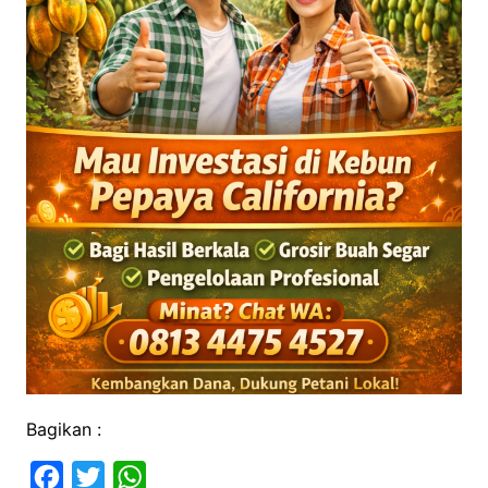
Bagikan :
F
T
W