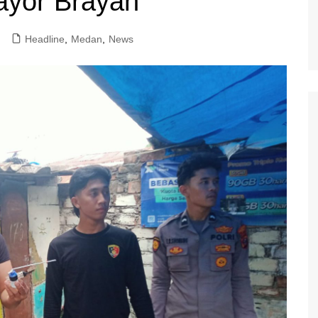
ayor Brayan
Headline
,
Medan
,
News