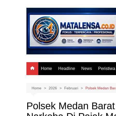
Skip
to
content
Home
Headline
News
Peristiwa
Home
2026
Februari
Polsek Medan Bar
Polsek Medan Barat