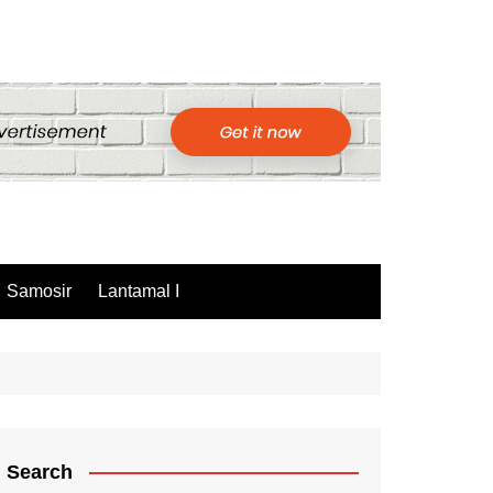
Samosir
Lantamal I
Search