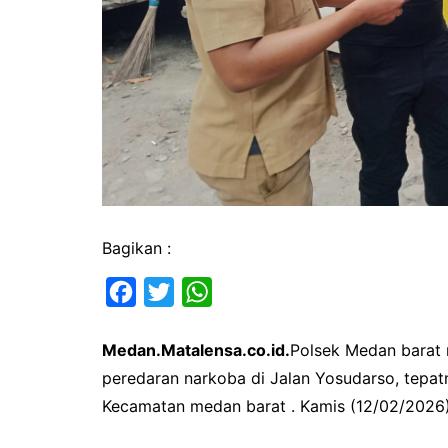
Bagikan :
F
T
W
a
w
h
Medan.Matalensa.co.id.
Polsek Medan barat 
c
i
a
peredaran narkoba di Jalan Yosudarso, tepat
e
t
t
Kecamatan medan barat . Kamis (12/02/2026
b
t
s
o
e
A