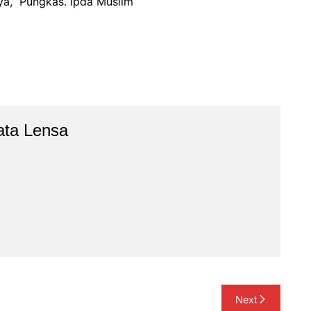
ya,” Pungkas. Ipda Muslim
ata Lensa
Next