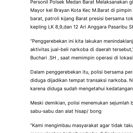
Personil Polsek Medan Barat Melaksanakan gi
o
r
p
Mayor kel Brayan Kota Kec M.Barat di pimpin
k
p
barat, patroli kijang Barat presisi bersama t
kepling LK 8,9,dan 12 Ari Anggara Pasaribu 
“Penggerebekan ini kita lakukan menindaklan
aktivitas jual-beli narkoba di daerah tersebu
Buchari .SH , saat memimpin operasi di lokasi
Dalam penggerebekan itu, polisi bersama p
diduga dijadikan tempat transaksi narkoba. 
karena diduga sudah mengetahui kedatangan
Meski demikian, polisi menemukan sejumlah b
sabu-sabu dan alat hisap/ bong
“Kami mengimbau masyarakat agar tidak taku