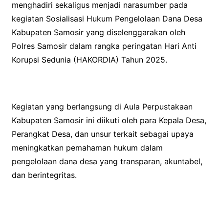
menghadiri sekaligus menjadi narasumber pada
o
e
A
kegiatan Sosialisasi Hukum Pengelolaan Dana Desa
o
r
p
Kabupaten Samosir yang diselenggarakan oleh
k
p
Polres Samosir dalam rangka peringatan Hari Anti
Korupsi Sedunia (HAKORDIA) Tahun 2025.
Kegiatan yang berlangsung di Aula Perpustakaan
Kabupaten Samosir ini diikuti oleh para Kepala Desa,
Perangkat Desa, dan unsur terkait sebagai upaya
meningkatkan pemahaman hukum dalam
pengelolaan dana desa yang transparan, akuntabel,
dan berintegritas.