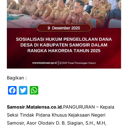
Bagikan :
F
T
W
a
w
h
Samosir.Matalensa.co.id.
PANGURURAN – Kepala
c
i
a
Seksi Tindak Pidana Khusus Kejaksaan Negeri
e
t
t
Samosir, Asor Olodaiv D. B. Siagian, S.H., M.H,
b
t
s