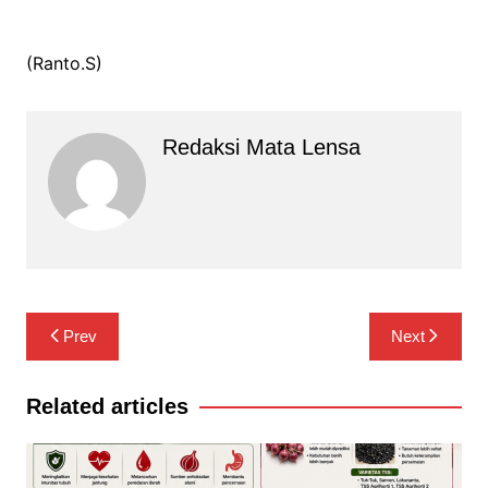
(Ranto.S)
Redaksi Mata Lensa
Navigasi
Prev
Next
pos
Related articles