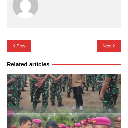
Navigasi
Prev
Next
pos
Related articles