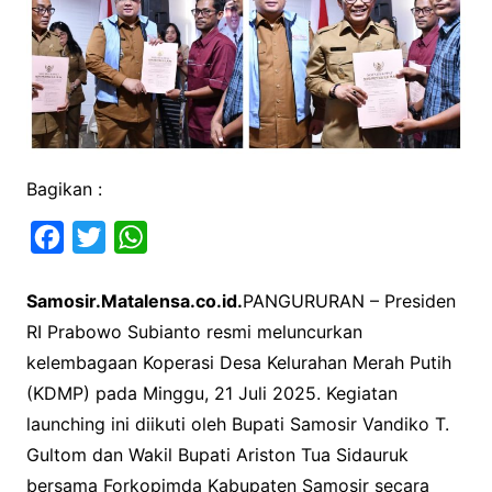
Bagikan :
F
T
W
a
w
h
Samosir.Matalensa.co.id.
PANGURURAN – Presiden
c
i
a
RI Prabowo Subianto resmi meluncurkan
e
t
t
kelembagaan Koperasi Desa Kelurahan Merah Putih
b
t
s
(KDMP) pada Minggu, 21 Juli 2025. Kegiatan
o
e
A
launching ini diikuti oleh Bupati Samosir Vandiko T.
o
r
p
Gultom dan Wakil Bupati Ariston Tua Sidauruk
k
p
bersama Forkopimda Kabupaten Samosir secara