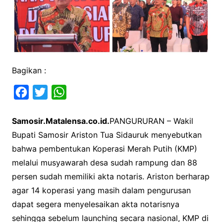
Bagikan :
F
T
W
a
w
h
Samosir.Matalensa.co.id.
PANGURURAN – Wakil
c
i
a
Bupati Samosir Ariston Tua Sidauruk menyebutkan
e
t
t
bahwa pembentukan Koperasi Merah Putih (KMP)
b
t
s
melalui musyawarah desa sudah rampung dan 88
o
e
A
persen sudah memiliki akta notaris. Ariston berharap
o
r
p
agar 14 koperasi yang masih dalam pengurusan
k
p
dapat segera menyelesaikan akta notarisnya
sehingga sebelum launching secara nasional, KMP di