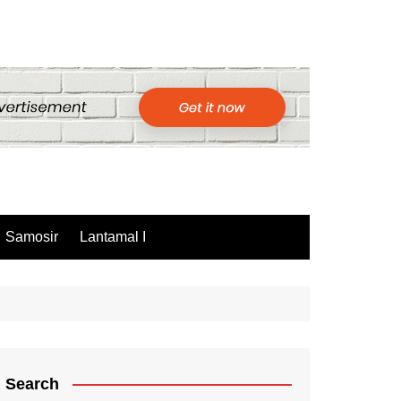
Samosir
Lantamal I
Search