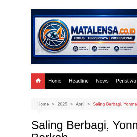
Skip
to
content
Home
Headline
News
Peristiwa
Home
2025
April
Saling Berbagi, Yonma
Saling Berbagi, Yon