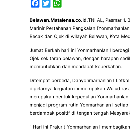
F
T
W
a
w
h
Belawan.Matalensa.co.id.
TNI AL, Pasmar 1. 
c
i
a
Marinir Pertahanan Pangkalan (Yonmarhanlan
e
t
t
Becak dan Ojek di wilayah Belawan, Kota Me
b
t
s
o
e
A
Jumat Berkah hari ini Yonmarhanlan l berbag
o
r
p
Ojek sekitaran belawan, dengan harapan se
k
p
membutuhkan dan mendapat keberkahan.
Ditempat berbeda, Danyonmarhanlan l Letkol
digelarnya kegiatan ini merupakan Wujud ra
merupakan bentuk kepedulian Yonmarhanlan
menjadi program rutin Yonmarhanlan l setiap 
berdampak positif di tengah tengah Masyara
” Hari ini Prajurit Yonmarhanlan l membagika