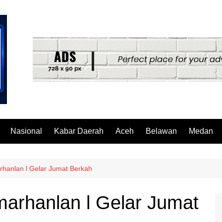
Nasional
Kabar Daerah
Aceh
Belawan
Medan
rhanlan l Gelar Jumat Berkah
marhanlan l Gelar Jumat