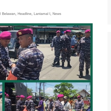
Belawan
,
Headline
,
Lantamal I
,
News