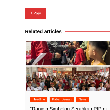
Navigasi
Prev
pos
Related articles
Headline
Kabar Daerah
News
“Rapidin Simbolon Serahkan PIP di