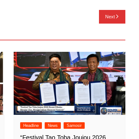
Next
Headline
News
Samosir
“Festival Tao Toba Joujou 2026