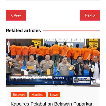
Navigasi
Prev
Next
pos
Related articles
Belawan
Headline
News
Kapolres Pelabuhan Belawan Paparkan