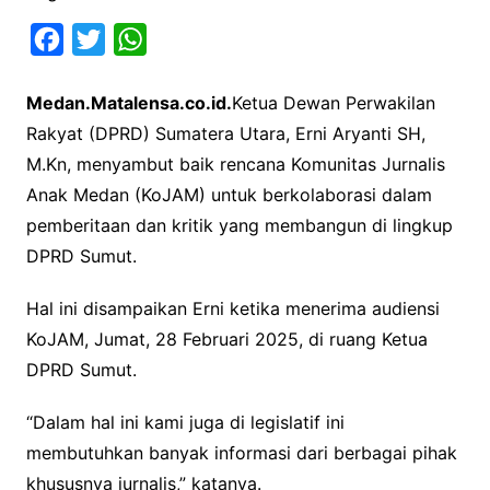
F
T
W
a
w
h
Medan.Matalensa.co.id.
Ketua Dewan Perwakilan
c
i
a
Rakyat (DPRD) Sumatera Utara, Erni Aryanti SH,
e
t
t
M.Kn, menyambut baik rencana Komunitas Jurnalis
b
t
s
Anak Medan (KoJAM) untuk berkolaborasi dalam
o
e
A
pemberitaan dan kritik yang membangun di lingkup
o
r
p
DPRD Sumut.
k
p
Hal ini disampaikan Erni ketika menerima audiensi
KoJAM, Jumat, 28 Februari 2025, di ruang Ketua
DPRD Sumut.
“Dalam hal ini kami juga di legislatif ini
membutuhkan banyak informasi dari berbagai pihak
khususnya jurnalis,” katanya.