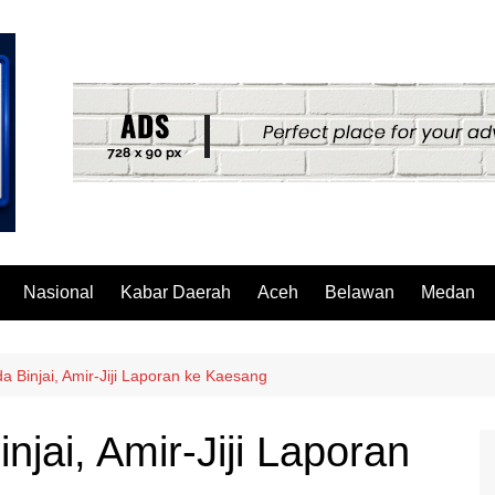
Nasional
Kabar Daerah
Aceh
Belawan
Medan
a Binjai, Amir-Jiji Laporan ke Kaesang
njai, Amir-Jiji Laporan