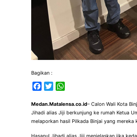
Bagikan :
F
T
W
a
w
h
Medan.Matalensa.co.id
– Calon Wali Kota Bin
c
i
a
Jihadi alias Jiji berkunjung ke rumah Ketua 
e
t
t
melaporkan hasil Pilkada Binjai yang mereka 
b
t
s
o
e
A
Hasanul Jihadi alias Jiji menjelaskan jika k