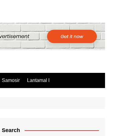
Samosir
Lantamal I
Search