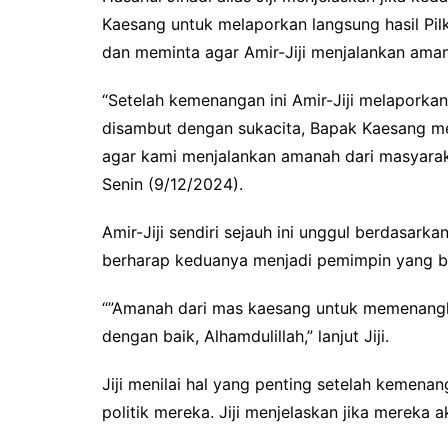
o
r
p
Kaesang untuk melaporkan langsung hasil Pil
k
p
dan meminta agar Amir-Jiji menjalankan aman
“Setelah kemenangan ini Amir-Jiji melapork
disambut dengan sukacita, Bapak Kaesang m
agar kami menjalankan amanah dari masyaraka
Senin (9/12/2024).
Amir-Jiji sendiri sejauh ini unggul berdasarka
berharap keduanya menjadi pemimpin yang ba
“”Amanah dari mas kaesang untuk memenangka
dengan baik, Alhamdulillah,” lanjut Jiji.
Jiji menilai hal yang penting setelah kemenan
politik mereka. Jiji menjelaskan jika mereka