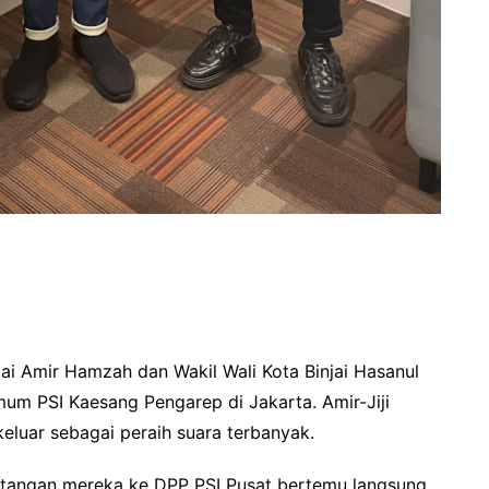
jai Amir Hamzah dan Wakil Wali Kota Binjai Hasanul
Umum PSI Kaesang Pengarep di Jakarta. Amir-Jiji
keluar sebagai peraih suara terbanyak.
edatangan mereka ke DPP PSI Pusat bertemu langsung