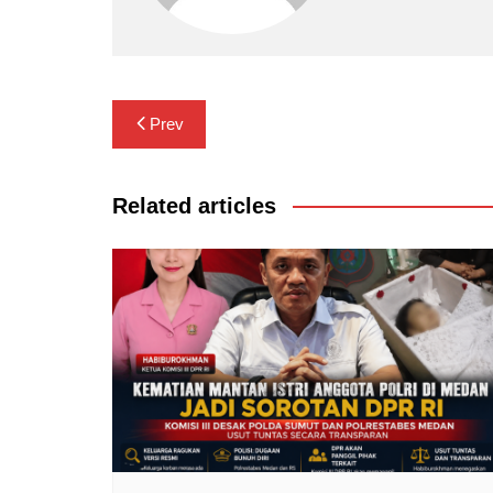
Navigasi
Prev
pos
Related articles