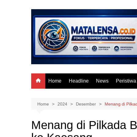
Skip
to
content
Home
Headline
News
Peristiwa
Home
2024
Desember
Menang di Pilkad
Menang di Pilkada Bi