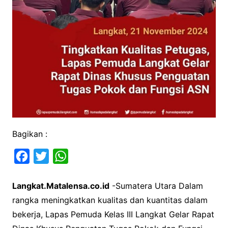
Bagikan :
F
T
W
a
w
h
Langkat.Matalensa.co.id
-Sumatera Utara Dalam
c
i
a
rangka meningkatkan kualitas dan kuantitas dalam
e
t
t
bekerja, Lapas Pemuda Kelas III Langkat Gelar Rapat
b
t
s