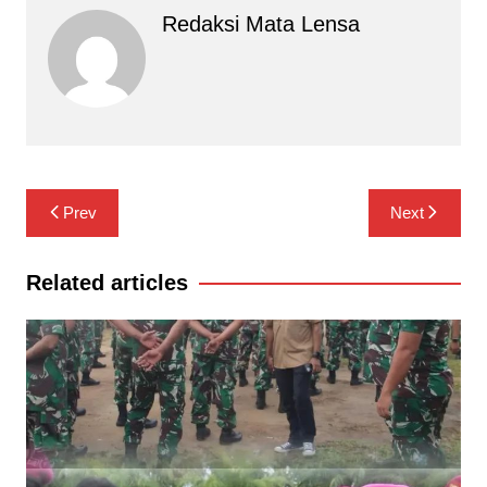
Redaksi Mata Lensa
Navigasi
Prev
Next
pos
Related articles