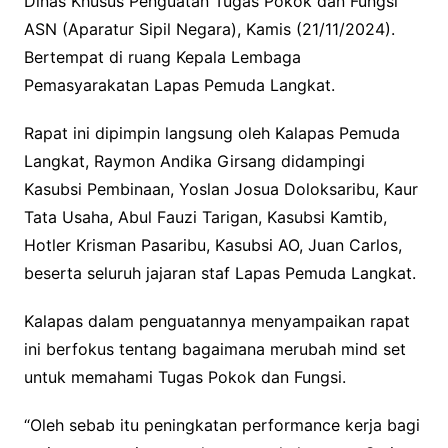
Dinas Khusus Penguatan Tugas Pokok dan Fungsi
o
e
A
ASN (Aparatur Sipil Negara), Kamis (21/11/2024).
o
r
p
Bertempat di ruang Kepala Lembaga
k
p
Pemasyarakatan Lapas Pemuda Langkat.
Rapat ini dipimpin langsung oleh Kalapas Pemuda
Langkat, Raymon Andika Girsang didampingi
Kasubsi Pembinaan, Yoslan Josua Doloksaribu, Kaur
Tata Usaha, Abul Fauzi Tarigan, Kasubsi Kamtib,
Hotler Krisman Pasaribu, Kasubsi AO, Juan Carlos,
beserta seluruh jajaran staf Lapas Pemuda Langkat.
Kalapas dalam penguatannya menyampaikan rapat
ini berfokus tentang bagaimana merubah mind set
untuk memahami Tugas Pokok dan Fungsi.
“Oleh sebab itu peningkatan performance kerja bagi