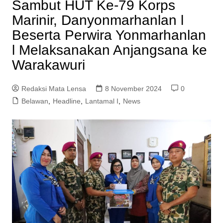
Sambut HUT Ke-79 Korps
Marinir, Danyonmarhanlan l
Beserta Perwira Yonmarhanlan
l Melaksanakan Anjangsana ke
Warakawuri
Redaksi Mata Lensa
8 November 2024
0
Belawan
,
Headline
,
Lantamal I
,
News