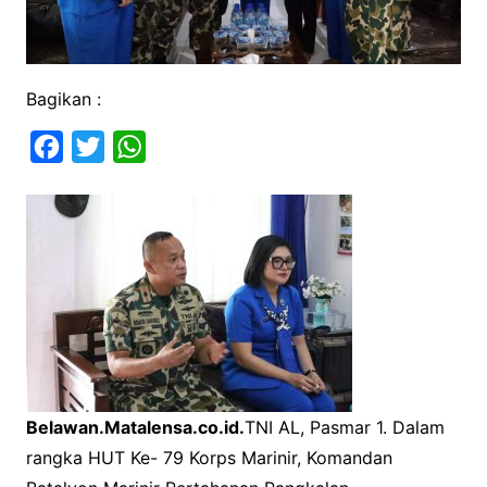
Bagikan :
F
T
W
a
w
h
c
i
a
e
t
t
b
t
s
o
e
A
o
r
p
k
p
Belawan.Matalensa.co.id.
TNI AL, Pasmar 1. Dalam
rangka HUT Ke- 79 Korps Marinir, Komandan