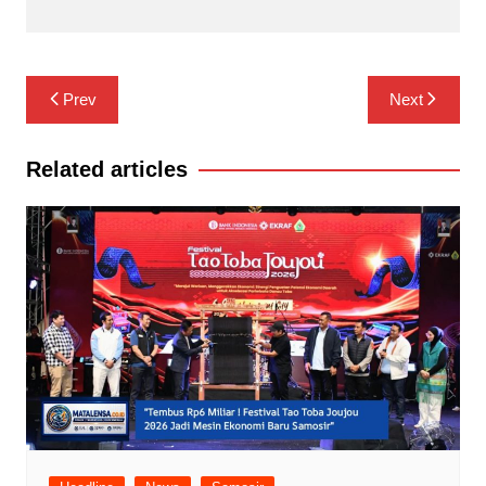
Navigasi
Prev
Next
pos
Related articles