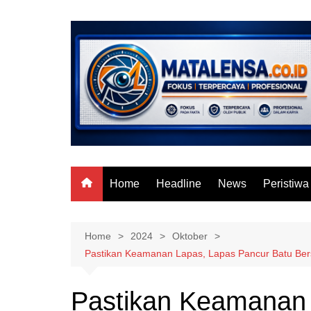
Skip
to
content
Home
Headline
News
Peristiwa
Home
2024
Oktober
Pastikan Keamanan Lapas, Lapas Pancur Batu Ber
Pastikan Keamanan 