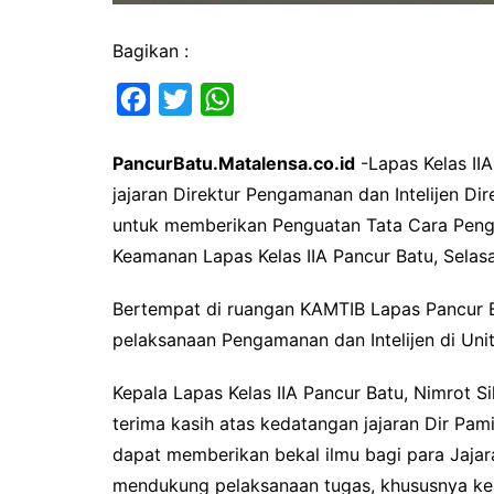
Bagikan :
F
T
W
a
w
h
PancurBatu.Matalensa.co.id
-Lapas Kelas II
c
i
a
jajaran Direktur Pengamanan dan Intelijen Di
e
t
t
untuk memberikan Penguatan Tata Cara Peng
b
t
s
Keamanan Lapas Kelas IIA Pancur Batu, Selas
o
e
A
o
r
p
Bertempat di ruangan KAMTIB Lapas Pancur Ba
k
p
pelaksanaan Pengamanan dan Intelijen di Uni
Kepala Lapas Kelas IIA Pancur Batu, Nimrot
terima kasih atas kedatangan jajaran Dir Pami
dapat memberikan bekal ilmu bagi para Jaja
mendukung pelaksanaan tugas, khususnya kea