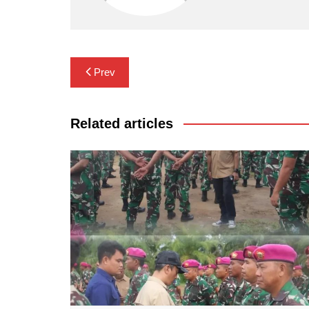
Navigasi
Prev
pos
Related articles