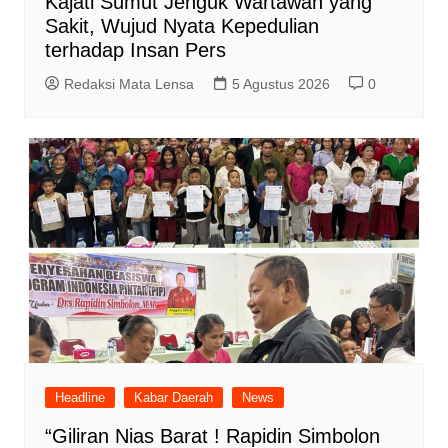
Kajati Sumut Jenguk Wartawan yang
Sakit, Wujud Nyata Kepedulian
terhadap Insan Pers
Redaksi Mata Lensa
5 Agustus 2026
0
Headline
Kabar Daerah
News
“Giliran Nias Barat ! Rapidin Simbolon