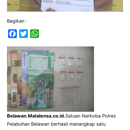
Bagikan :
F
T
W
a
w
h
c
i
a
e
t
t
b
t
s
o
e
A
o
r
p
k
p
Belawan.Matalensa.co.id.
Satuan Narkoba Polres
Pelabuhan Belawan berhasil menangkap satu