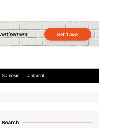
Samosir
Lantamal I
Search