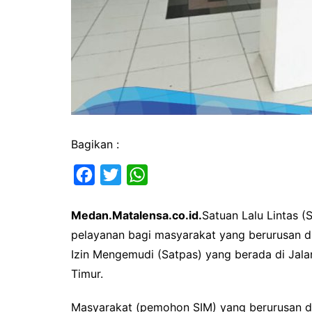
Bagikan :
F
T
W
a
w
h
Medan.Matalensa.co.id.
Satuan Lalu Lintas 
c
i
a
pelayanan bagi masyarakat yang berurusan di
e
t
t
Izin Mengemudi (Satpas) yang berada di Jal
b
t
s
Timur.
o
e
A
o
r
p
Masyarakat (pemohon SIM) yang berurusan d