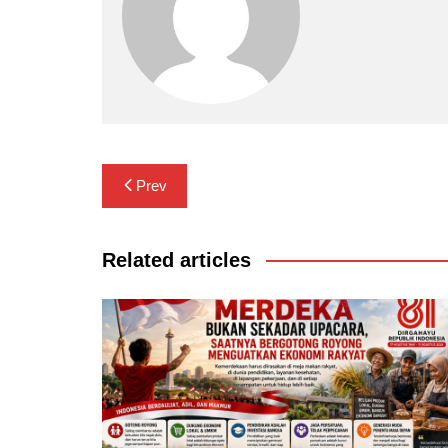
Navigasi
Prev
pos
Related articles