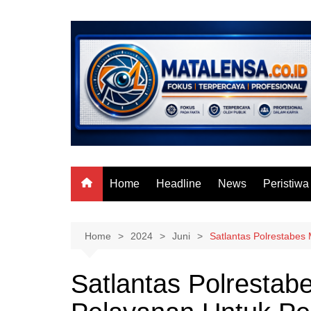
Skip
to
content
Home
Headline
News
Peristiwa
Home
2024
Juni
Satlantas Polrestabe
Satlantas Polrestab