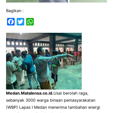
Bagikan :
F
T
W
a
w
h
c
i
a
e
t
t
b
t
s
o
e
A
o
r
p
k
p
Medan.Matalensa.co.id.
Usai berolah raga,
sebanyak 3000 warga binaan pemasyarakatan
(WBP) Lapas I Medan menerima tambahan energi