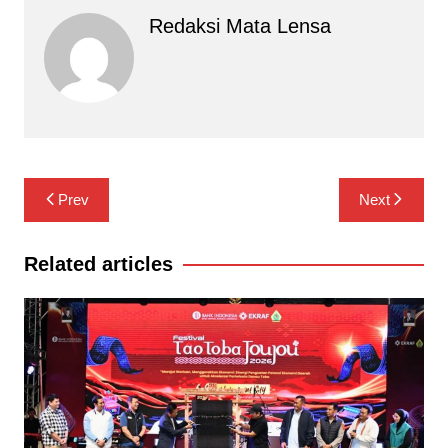
Redaksi Mata Lensa
Navigasi
Prev
Next
pos
Related articles