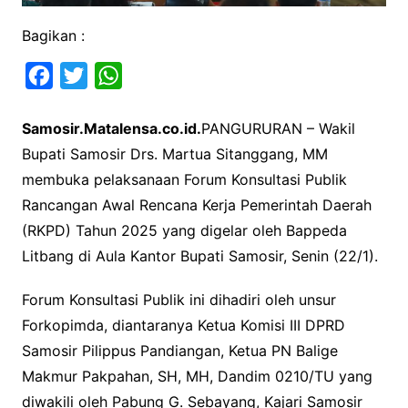
Bagikan :
F
T
W
a
w
h
Samosir.Matalensa.co.id.
PANGURURAN – Wakil
c
i
a
Bupati Samosir Drs. Martua Sitanggang, MM
e
t
t
membuka pelaksanaan Forum Konsultasi Publik
b
t
s
Rancangan Awal Rencana Kerja Pemerintah Daerah
o
e
A
(RKPD) Tahun 2025 yang digelar oleh Bappeda
o
r
p
Litbang di Aula Kantor Bupati Samosir, Senin (22/1).
k
p
Forum Konsultasi Publik ini dihadiri oleh unsur
Forkopimda, diantaranya Ketua Komisi III DPRD
Samosir Pilippus Pandiangan, Ketua PN Balige
Makmur Pakpahan, SH, MH, Dandim 0210/TU yang
diwakili oleh Pabung G. Sebayang, Kajari Samosir