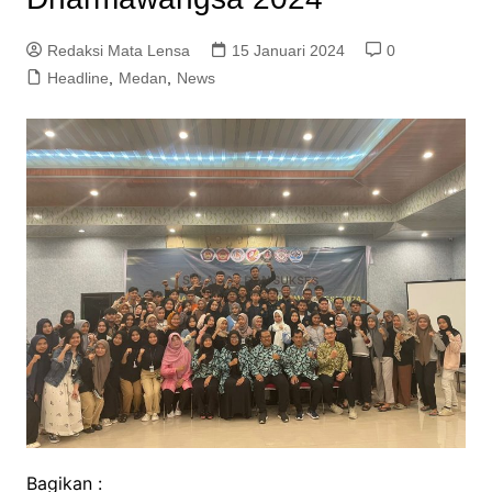
Redaksi Mata Lensa
15 Januari 2024
0
Headline
,
Medan
,
News
Bagikan :