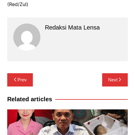
(Red/Zul)
Redaksi Mata Lensa
Navigasi
Prev
Next
pos
Related articles