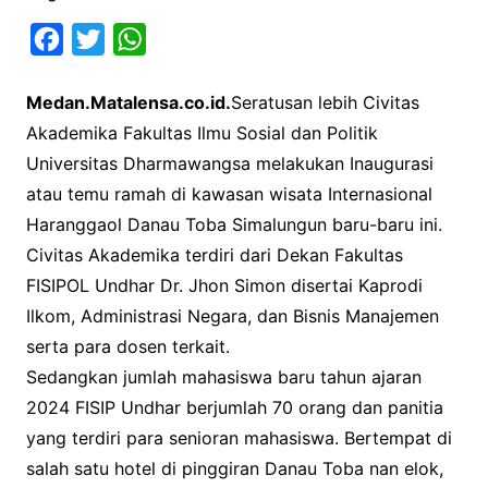
F
T
W
a
w
h
Medan.Matalensa.co.id.
Seratusan lebih Civitas
c
i
a
Akademika Fakultas Ilmu Sosial dan Politik
e
t
t
Universitas Dharmawangsa melakukan Inaugurasi
b
t
s
atau temu ramah di kawasan wisata Internasional
o
e
A
Haranggaol Danau Toba Simalungun baru-baru ini.
o
r
p
Civitas Akademika terdiri dari Dekan Fakultas
k
p
FISIPOL Undhar Dr. Jhon Simon disertai Kaprodi
Ilkom, Administrasi Negara, dan Bisnis Manajemen
serta para dosen terkait.
Sedangkan jumlah mahasiswa baru tahun ajaran
2024 FISIP Undhar berjumlah 70 orang dan panitia
yang terdiri para senioran mahasiswa. Bertempat di
salah satu hotel di pinggiran Danau Toba nan elok,