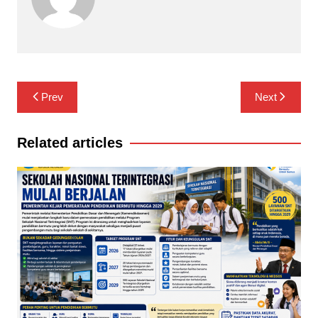
Navigasi
Prev
Next
pos
Related articles