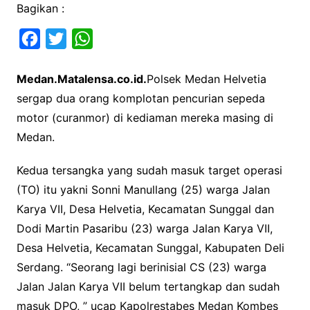
Bagikan :
F
T
W
a
w
h
Medan.Matalensa.co.id.
Polsek Medan Helvetia
c
i
a
sergap dua orang komplotan pencurian sepeda
e
t
t
motor (curanmor) di kediaman mereka masing di
b
t
s
Medan.
o
e
A
o
r
p
Kedua tersangka yang sudah masuk target operasi
k
p
(TO) itu yakni Sonni Manullang (25) warga Jalan
Karya VII, Desa Helvetia, Kecamatan Sunggal dan
Dodi Martin Pasaribu (23) warga Jalan Karya VII,
Desa Helvetia, Kecamatan Sunggal, Kabupaten Deli
Serdang. “Seorang lagi berinisial CS (23) warga
Jalan Jalan Karya VII belum tertangkap dan sudah
masuk DPO, ” ucap Kapolrestabes Medan Kombes