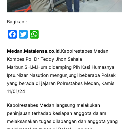
Bagikan :
F
T
W
a
w
h
Medan.Matalensa.co.id.
Kapolrestabes Medan
c
i
a
Kombes Pol Dr Teddy Jhon Sahala
e
t
t
Marbun.SH.M.Hum didamping Plh Kasi Humasnya
b
t
s
Iptu.Nizar Nasution mengunjungi beberapa Polsek
o
e
A
yang berada di jajaran Polrestabes Medan, Kamis
o
r
p
11/01/24
k
p
Kapolrestabes Medan langsung melakukan
peninjauan terhadap kesiapan anggota dalam
melaksanakan tugas dilapangan dan anggota yang