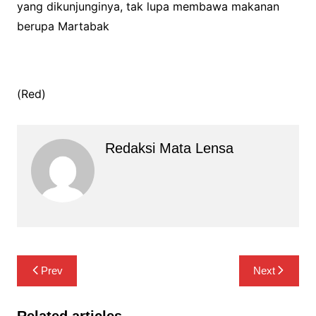
yang dikunjunginya, tak lupa membawa makanan
berupa Martabak
(Red)
Redaksi Mata Lensa
Navigasi
Prev
Next
pos