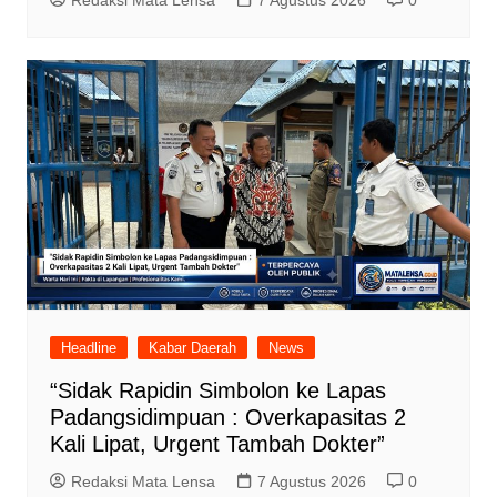
Redaksi Mata Lensa
7 Agustus 2026
0
Headline
Kabar Daerah
News
“Sidak Rapidin Simbolon ke Lapas
Padangsidimpuan : Overkapasitas 2
Kali Lipat, Urgent Tambah Dokter”
Redaksi Mata Lensa
7 Agustus 2026
0