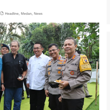
Headline
,
Medan
,
News