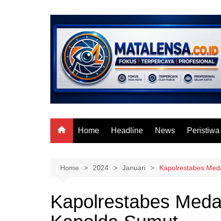
Skip
to
content
Home
Headline
News
Peristiwa
Home
2024
Januari
Kapolrestabes Med
Kapolrestabes Meda