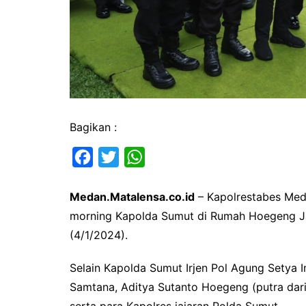
Bagikan :
F
T
W
a
w
h
Medan.Matalensa.co.id
– Kapolrestabes Med
c
i
a
morning Kapolda Sumut di Rumah Hoegeng Ja
e
t
t
(4/1/2024).
b
t
s
o
e
A
Selain Kapolda Sumut Irjen Pol Agung Setya 
o
r
p
Samtana, Aditya Sutanto Hoegeng (putra dar
k
p
serta para Kapolres jajaran Polda Sumut