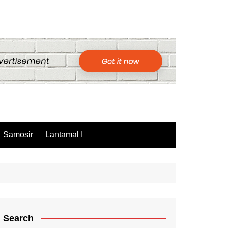
Samosir
Lantamal I
Search