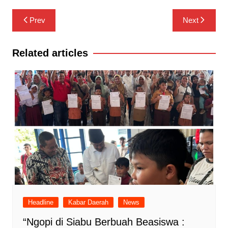
Navigasi
Prev
Next
pos
Related articles
Headline
Kabar Daerah
News
“Ngopi di Siabu Berbuah Beasiswa :