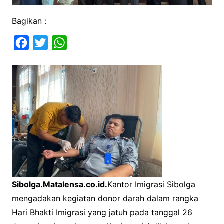
Bagikan :
F
T
W
a
w
h
c
i
a
e
t
t
b
t
s
o
e
A
o
r
p
k
p
Sibolga.Matalensa.co.id.
Kantor Imigrasi Sibolga
mengadakan kegiatan donor darah dalam rangka
Hari Bhakti Imigrasi yang jatuh pada tanggal 26