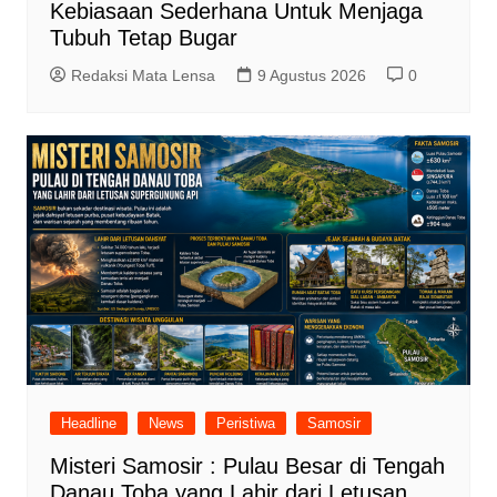
Kebiasaan Sederhana Untuk Menjaga
Tubuh Tetap Bugar
Redaksi Mata Lensa
9 Agustus 2026
0
Headline
News
Peristiwa
Samosir
Misteri Samosir : Pulau Besar di Tengah
Danau Toba yang Lahir dari Letusan