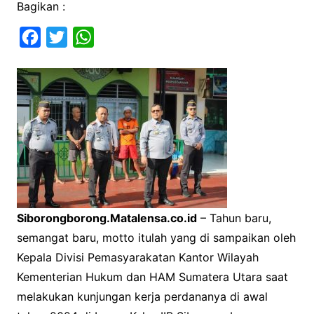
Bagikan :
F
T
W
a
w
h
c
i
a
e
t
t
b
t
s
o
e
A
o
r
p
k
p
Siborongborong.Matalensa.co.id
– Tahun baru,
semangat baru, motto itulah yang di sampaikan oleh
Kepala Divisi Pemasyarakatan Kantor Wilayah
Kementerian Hukum dan HAM Sumatera Utara saat
melakukan kunjungan kerja perdananya di awal