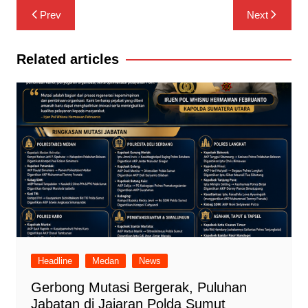
Navigasi
Prev
Next
pos
Related articles
Headline
Medan
News
Gerbong Mutasi Bergerak, Puluhan
Jabatan di Jajaran Polda Sumut