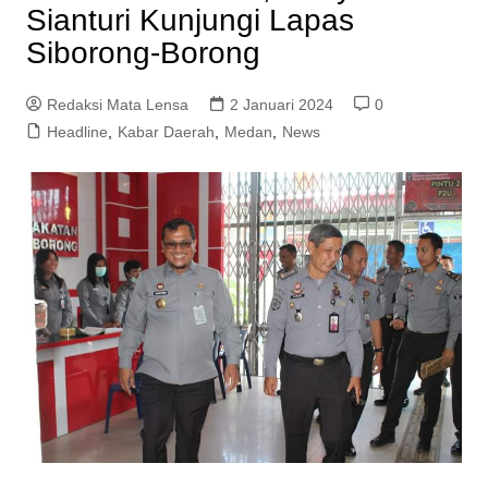
Sianturi Kunjungi Lapas
Siborong-Borong
Redaksi Mata Lensa
2 Januari 2024
0
Headline
,
Kabar Daerah
,
Medan
,
News