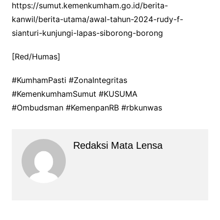
https://sumut.kemenkumham.go.id/berita-
kanwil/berita-utama/awal-tahun-2024-rudy-f-
sianturi-kunjungi-lapas-siborong-borong
[Red/Humas]
#KumhamPasti #ZonaIntegritas
#KemenkumhamSumut #KUSUMA
#Ombudsman #KemenpanRB #rbkunwas
Redaksi Mata Lensa