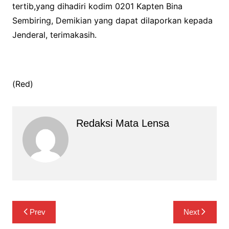
tertib,yang dihadiri kodim 0201 Kapten Bina
Sembiring, Demikian yang dapat dilaporkan kepada
Jenderal, terimakasih.
(Red)
Redaksi Mata Lensa
Navigasi
Prev
Next
pos