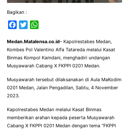
Bagikan :
F
T
W
a
w
h
Medan.Matalensa.co.id
– Kapolrestabes Medan,
c
i
a
Kombes Pol Valentino Alfa Tatareda melalui Kasat
e
t
t
Binmas Kompol Kamdani, menghadiri undangan
b
t
s
Musyawarah Cabang X FKPPI 0201 Medan.
o
e
A
o
r
p
Musyawarah tersebut dilaksanakan di Aula MaKodim
k
p
0201 Medan, Jalan Pengadilan, Sabtu, 4 November
2023.
Kapolrestabes Medan melalui Kasat Binmas
memberikan arahan kepada peserta Musyawarah
Cabang X FKPPI 0201 Medan dengan tema “FKPPI