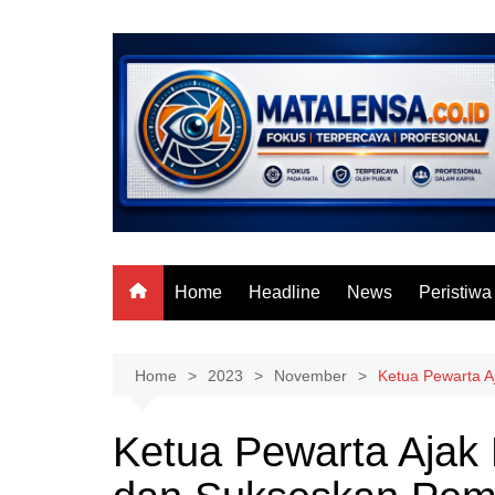
Skip
to
content
Home
Headline
News
Peristiwa
Home
2023
November
Ketua Pewarta A
Ketua Pewarta Ajak