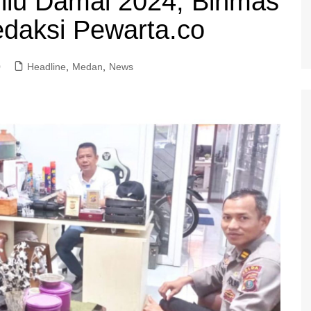
lu Damai 2024, Binmas
edaksi Pewarta.co
0
Headline
,
Medan
,
News