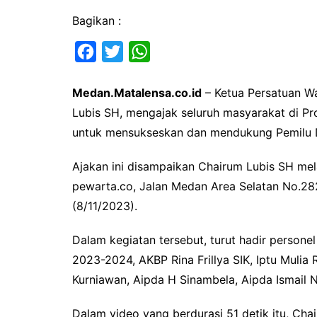
Bagikan :
F
T
W
a
w
h
Medan.Matalensa.co.id
– Ketua Persatuan W
c
i
a
Lubis SH, mengajak seluruh masyarakat di Pr
e
t
t
untuk mensukseskan dan mendukung Pemilu
b
t
s
o
e
A
Ajakan ini disampaikan Chairum Lubis SH mela
o
r
p
pewarta.co, Jalan Medan Area Selatan No.28
k
p
(8/11/2023).
Dalam kegiatan tersebut, turut hadir persone
2023-2024, AKBP Rina Frillya SIK, Iptu Mulia
Kurniawan, Aipda H Sinambela, Aipda Ismail N
Dalam video yang berdurasi 51 detik itu, C