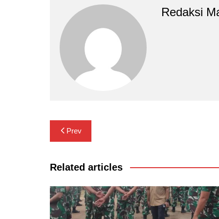
Redaksi M
Navigasi
Prev
pos
Related articles